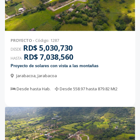
PROYECTO
-
Código
:
1287
RD$ 5,030,730
DESDE
RD$ 7,038,560
HASTA
Proyecto de solares con vista a las montañas
Jarabacoa
,
Jarabacoa
Desde
hasta
Hab.
Desde
558.97
hasta
879.82
Mt2