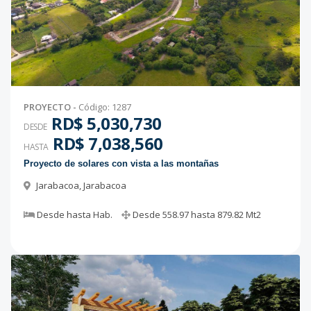
PROYECTO
-
Código
:
1287
RD$ 5,030,730
DESDE
RD$ 7,038,560
HASTA
Proyecto de solares con vista a las montañas
Jarabacoa
,
Jarabacoa
Desde
hasta
Hab.
Desde
558.97
hasta
879.82
Mt2